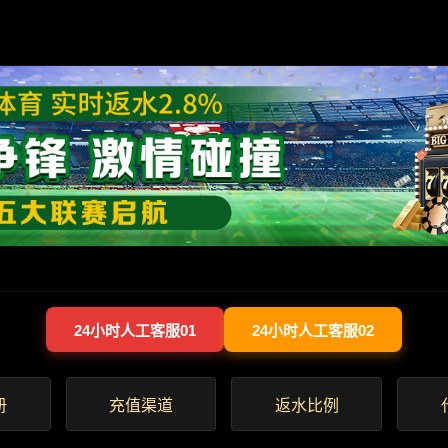
24小时人工客服01
24小时人工客服02
册
充值渠道
返水比例