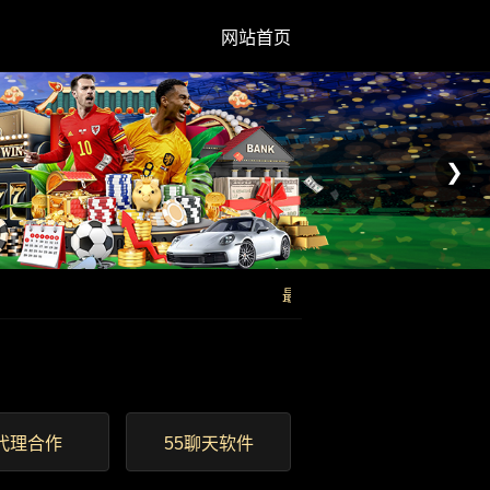
网站首页
❯
最新通知：官方直营线上娱乐平台汇聚
代理合作
55聊天软件