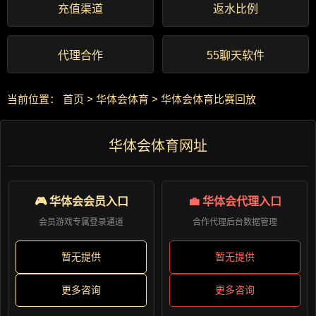
充值渠道
返水比例
代理合作
55聊天软件
当前位置：
首页
>
华体会体育
> 华体会体育比赛回放
华体会体育网址
🎮 华体会会员入口
💼 华体会代理入口
会员游戏专属登录通道
合作代理后台数据管理
暂无提供
暂无提供
更多咨询
更多咨询