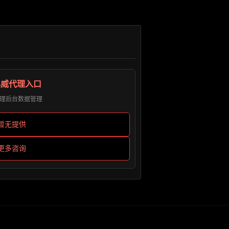
 必威代理入口
理后台数据管理
暂无提供
更多咨询