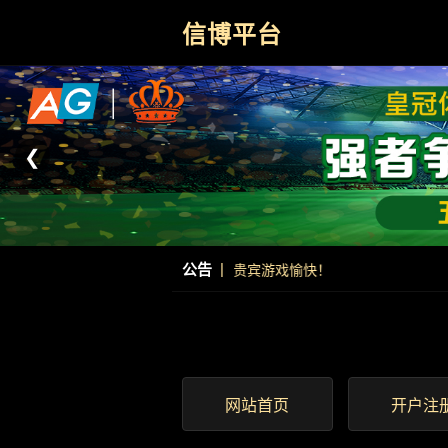
信博平台
❮
|
公告
水0.8起步，皇冠体育2.7，祝贵宾游戏愉快！
网站首页
开户注