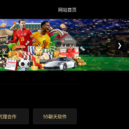
网站首页
❯
代理合作
55聊天软件