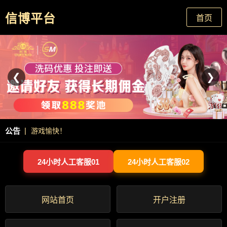
信博平台
首页
❮
❯
|
公告
7，祝贵宾游戏愉快！
24小时人工客服01
24小时人工客服02
网站首页
开户注册