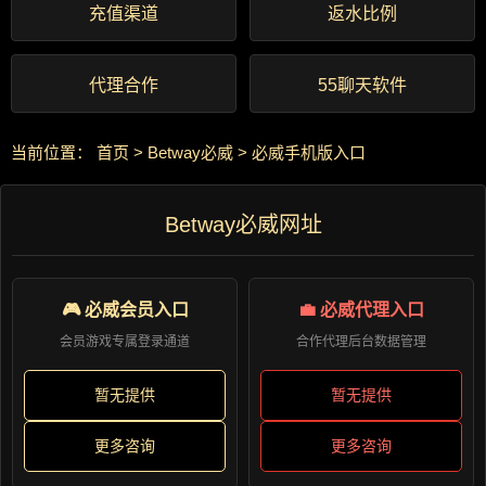
充值渠道
返水比例
代理合作
55聊天软件
当前位置：
首页
>
Betway必威
> 必威手机版入口
Betway必威网址
🎮 必威会员入口
💼 必威代理入口
会员游戏专属登录通道
合作代理后台数据管理
暂无提供
暂无提供
更多咨询
更多咨询