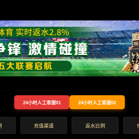
24小时人工客服01
24小时人工客服02
册
充值渠道
返水比例