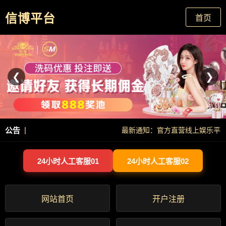
信博平台
首页
❮
❯
|
公告
最新通知：官方直营线上娱乐平台汇聚
24小时人工客服01
24小时人工客服02
网站首页
开户注册