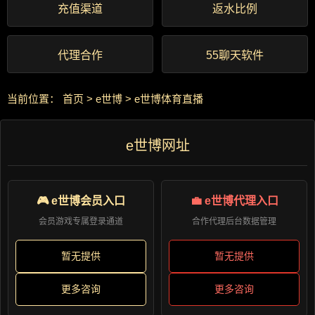
充值渠道
返水比例
代理合作
55聊天软件
当前位置：
首页
>
e世博
> e世博体育直播
e世博网址
🎮 e世博会员入口
💼 e世博代理入口
会员游戏专属登录通道
合作代理后台数据管理
暂无提供
暂无提供
更多咨询
更多咨询