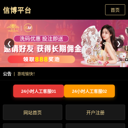
信博平台
首页
❮
❯
|
公告
7，祝贵宾游戏愉快！
24小时人工客服01
24小时人工客服02
网站首页
开户注册