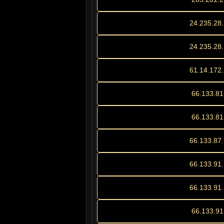
24.235.28
24.235.28
61.14.172
66.133.81
66.133.81
66.133.87
66.133.91
66.133.91
66.133.91