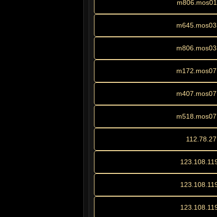
m806.mos01
m645.mos03
m806.mos03
m172.mos07
m407.mos07
m518.mos07
112.78.27
123.108.11
123.108.11
123.108.11