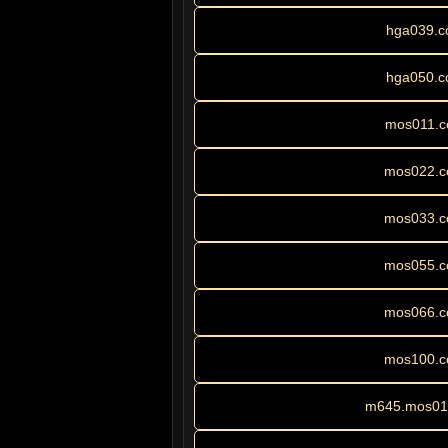
hga039.
hga050.
mos011.
mos022.
mos033.
mos055.
mos066.
mos100.
m645.mos01