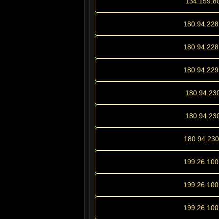
134.159.8
180.94.228
180.94.228
180.94.229
180.94.23
180.94.23
180.94.230
199.26.100
199.26.100
199.26.100