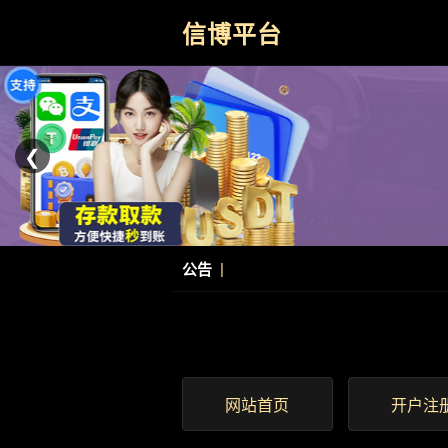
信博平台
❮
|
公告
网站首页
开户注