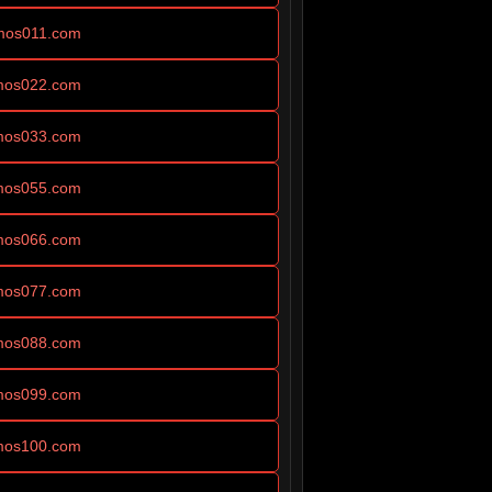
mos011.com
mos022.com
mos033.com
mos055.com
mos066.com
mos077.com
mos088.com
mos099.com
mos100.com