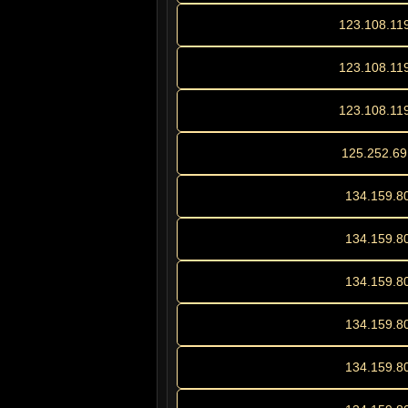
123.108.11
123.108.11
123.108.11
125.252.69
134.159.8
134.159.8
134.159.8
134.159.8
134.159.8