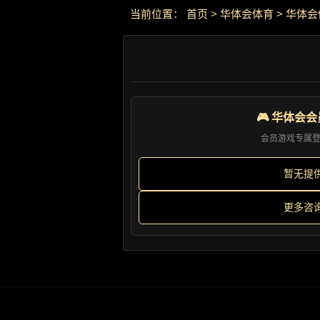
当前位置：
首页
>
华体会体育
> 华体
🎮 华体会
会员游戏专属
暂无提
更多咨