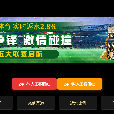
24小时人工客服01
24小时人工客服02
册
充值渠道
返水比例