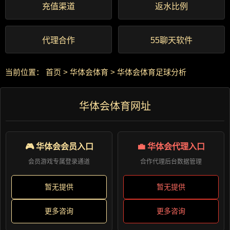
充值渠道
返水比例
代理合作
55聊天软件
当前位置：
首页
>
华体会体育
> 华体会体育足球分析
华体会体育网址
🎮 华体会会员入口
💼 华体会代理入口
会员游戏专属登录通道
合作代理后台数据管理
暂无提供
暂无提供
更多咨询
更多咨询