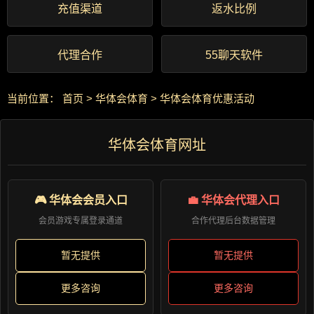
充值渠道
返水比例
代理合作
55聊天软件
当前位置：
首页
>
华体会体育
> 华体会体育优惠活动
华体会体育网址
🎮 华体会会员入口
💼 华体会代理入口
会员游戏专属登录通道
合作代理后台数据管理
暂无提供
暂无提供
更多咨询
更多咨询