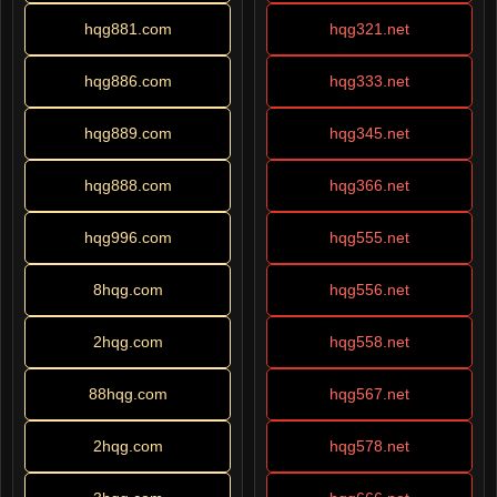
hqg881.com
hqg321.net
hqg886.com
hqg333.net
hqg889.com
hqg345.net
hqg888.com
hqg366.net
hqg996.com
hqg555.net
8hqg.com
hqg556.net
2hqg.com
hqg558.net
88hqg.com
hqg567.net
2hqg.com
hqg578.net