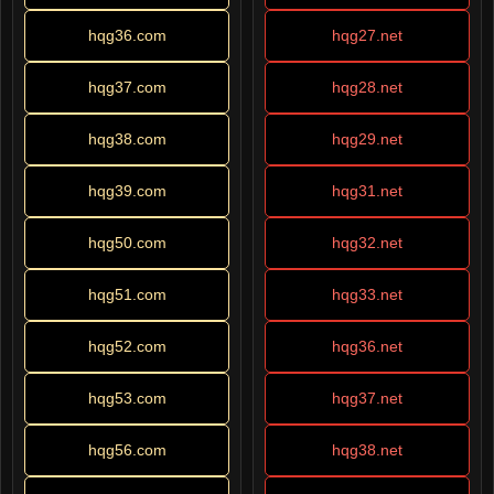
hqg36.com
hqg27.net
hqg37.com
hqg28.net
hqg38.com
hqg29.net
hqg39.com
hqg31.net
hqg50.com
hqg32.net
hqg51.com
hqg33.net
hqg52.com
hqg36.net
hqg53.com
hqg37.net
hqg56.com
hqg38.net