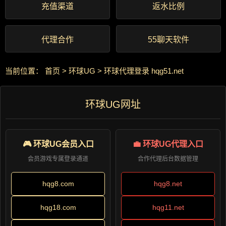
充值渠道
返水比例
代理合作
55聊天软件
当前位置：
首页
>
环球UG
> 环球代理登录 hqg51.net
环球UG网址
🎮 环球UG会员入口
💼 环球UG代理入口
会员游戏专属登录通道
合作代理后台数据管理
hqg8.com
hqg8.net
hqg18.com
hqg11.net