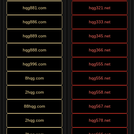
hqg881.com
hqg321.net
hqg886.com
hqg333.net
hqg889.com
hqg345.net
hqg888.com
hqg366.net
hqg996.com
hqg555.net
8hqg.com
hqg556.net
2hqg.com
hqg558.net
88hqg.com
hqg567.net
2hqg.com
hqg578.net