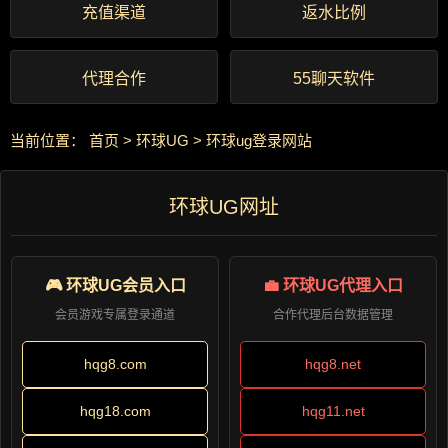
充值渠道
返水比例
代理合作
55聊天软件
当前位置：
首页
>
环球UG
> 环球ug登录网站
环球UG网址
🎮 环球UG会员入口
💼 环球UG代理入口
会员游戏专属登录通道
合作代理后台数据管理
hqg8.com
hqg8.net
hqg18.com
hqg11.net