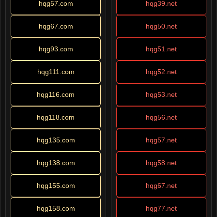
hqg57.com
hqg39.net
hqg67.com
hqg50.net
hqg93.com
hqg51.net
hqg111.com
hqg52.net
hqg116.com
hqg53.net
hqg118.com
hqg56.net
hqg135.com
hqg57.net
hqg138.com
hqg58.net
hqg155.com
hqg67.net
hqg158.com
hqg77.net