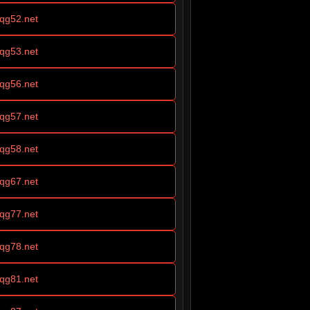
qg52.net
qg53.net
qg56.net
qg57.net
qg58.net
qg67.net
qg77.net
qg78.net
qg81.net