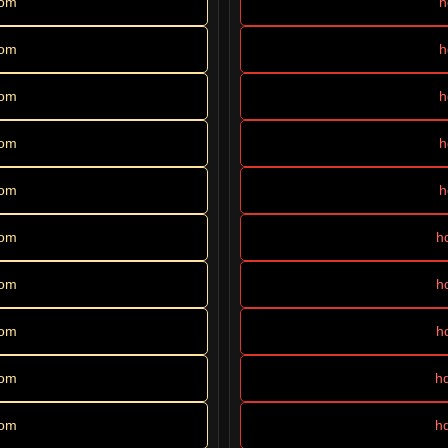
com
h
com
h
com
h
com
h
com
h
com
h
com
h
com
h
com
h
com
h