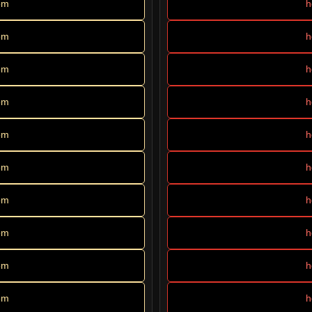
om
h
om
h
om
h
om
h
om
h
om
h
om
h
om
h
om
h
om
h