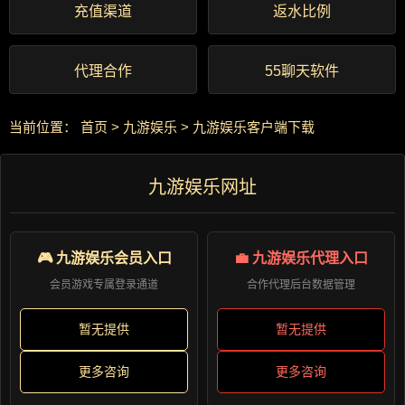
充值渠道
返水比例
代理合作
55聊天软件
当前位置：
首页
>
九游娱乐
> 九游娱乐客户端下载
九游娱乐网址
🎮 九游娱乐会员入口
💼 九游娱乐代理入口
会员游戏专属登录通道
合作代理后台数据管理
暂无提供
暂无提供
更多咨询
更多咨询