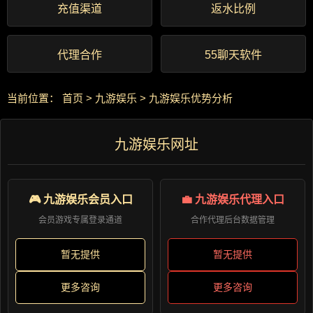
充值渠道
返水比例
代理合作
55聊天软件
当前位置：
首页
>
九游娱乐
> 九游娱乐优势分析
九游娱乐网址
🎮 九游娱乐会员入口
💼 九游娱乐代理入口
会员游戏专属登录通道
合作代理后台数据管理
暂无提供
暂无提供
更多咨询
更多咨询