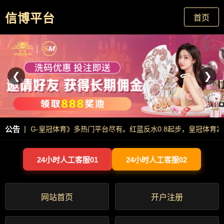
信博平台
首页
❮
❯
|
公告
利博-AG-皇冠体育》多热门平台尽有。红蓝反水0.8起步，皇冠体育2.
24小时人工客服01
24小时人工客服02
网站首页
开户注册