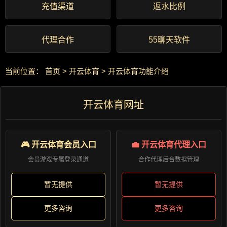
充值渠道
返水比例
代理合作
55聊天软件
当前位置：
首页
>
开云体育
> 开云体育功能介绍
开云体育网址
🎮 开云体育会员入口
💼 开云体育代理入口
会员游戏专属登录通道
合作代理后台数据管理
暂无提供
暂无提供
更多咨询
更多咨询