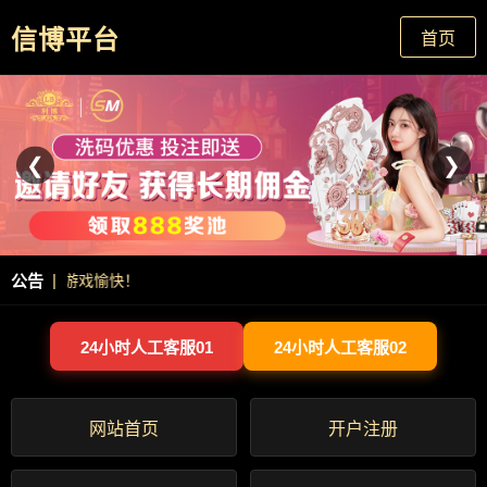
信博平台
首页
❮
❯
|
公告
7，祝贵宾游戏愉快！
24小时人工客服01
24小时人工客服02
网站首页
开户注册