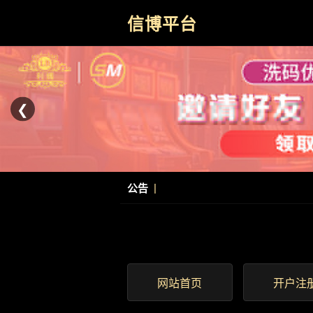
信博平台
❮
|
公告
网站首页
开户注