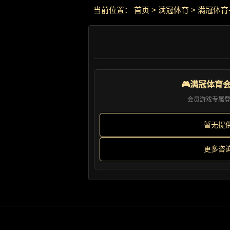
当前位置：
首页
>
满冠体育
> 满冠体
🎮满冠体育
会员游戏专属
暂无提
更多咨