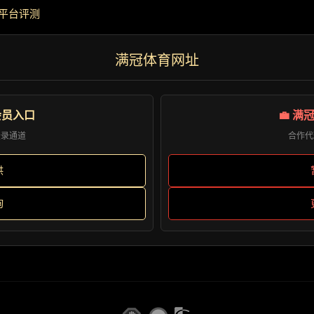
育平台评测
满冠体育网址
会员入口
💼 
登录通道
合作代
供
询