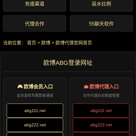
充值渠道
返水比例
代理合作
55聊天软件
当前位置：
首页
>
欧博
> 欧博代理官网首页
欧博ABG登录网址
🎮 欧博会员入口
💼 欧博代理入口
会员游戏专属登录通道
合作代理后台数据管理
abg111.net
abg111.net
abg222.net
abg222.net