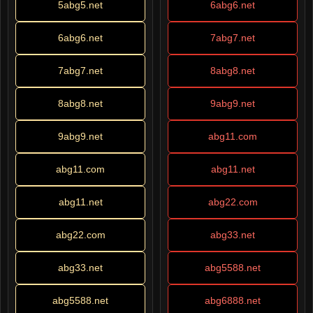
5abg5.net
6abg6.net
6abg6.net
7abg7.net
7abg7.net
8abg8.net
8abg8.net
9abg9.net
9abg9.net
abg11.com
abg11.com
abg11.net
abg11.net
abg22.com
abg22.com
abg33.net
abg33.net
abg5588.net
abg5588.net
abg6888.net