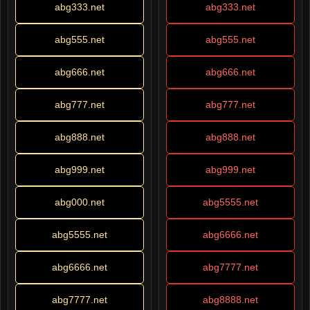
abg333.net
abg333.net
abg555.net
abg555.net
abg666.net
abg666.net
abg777.net
abg777.net
abg888.net
abg888.net
abg999.net
abg999.net
abg000.net
abg5555.net
abg5555.net
abg6666.net
abg6666.net
abg7777.net
abg7777.net
abg8888.net