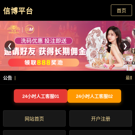
信博平台
首页
❮
❯
|
公告
最新通知
24小时人工客服01
24小时人工客服02
网站首页
开户注册