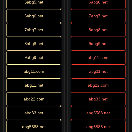
5abg5.net
6abg6.net
6abg6.net
7abg7.net
7abg7.net
8abg8.net
8abg8.net
9abg9.net
9abg9.net
abg11.com
abg11.com
abg11.net
abg11.net
abg22.com
abg22.com
abg33.net
abg33.net
abg5588.net
abg5588.net
abg6888.net