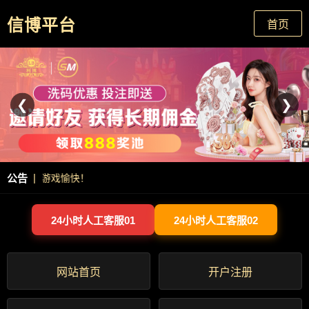
信博平台
首页
❮
❯
|
公告
7，祝贵宾游戏愉快！
24小时人工客服01
24小时人工客服02
网站首页
开户注册