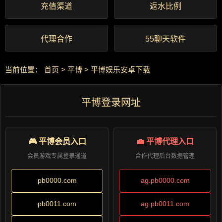
充值渠道
返水比例
代理合作
55聊天软件
当前位置：
首页
>
平博
> 平博娱乐安卓下载
平博登录网址
🎮 平博会员入口
💼 平博代理入口
会员游戏专属登录通道
合作代理后台数据管理
pb0000.com
ag.pb0000.com
pb0011.com
ag.pb0011.com