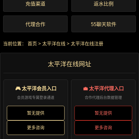
充值渠道
返水比例
代理合作
55聊天软件
当前位置：
首页
>
太平洋在线
> 太平洋在线注册
太平洋在线网址
🎮 太平洋会员入口
💼 太平洋代理入口
会员游戏专属登录通道
合作代理后台数据管理
暂无提供
暂无提供
更多咨询
更多咨询