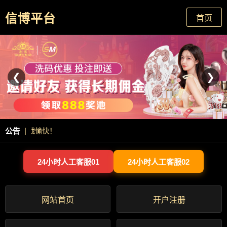
信博平台
首页
❮
❯
|
公告
祝贵宾游戏愉快！
24小时人工客服01
24小时人工客服02
网站首页
开户注册