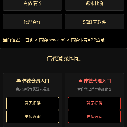
充值渠道
返水比例
代理合作
55聊天软件
当前位置：
首页
>
伟德(betvictor)
> 伟德体育APP登录
伟德登录网址
🎮 伟德会员入口
💼 伟德代理入口
会员游戏专属登录通道
合作代理后台数据管理
暂无提供
暂无提供
更多咨询
更多咨询