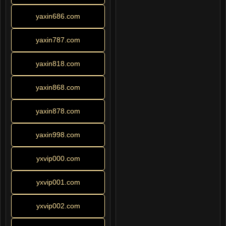
yaxin686.com
yaxin787.com
yaxin818.com
yaxin868.com
yaxin878.com
yaxin998.com
yxvip000.com
yxvip001.com
yxvip002.com