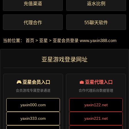
充值渠道
返水比例
代理合作
55聊天软件
当前位置：
首页
>
亚星
> 亚星会员登录 www.yaxin388.com
亚星游戏登录网址
🎮 亚星会员入口
💼 亚星代理入口
会员游戏专属登录通道
合作代理后台数据管理
yaxin000.com
yaxin122.net
yaxin333.com
yaxin221.net