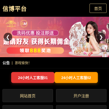
信博平台
首页
❮
❯
|
公告
7，祝贵宾游戏愉快！
24小时人工客服01
24小时人工客服02
网站首页
开户注册