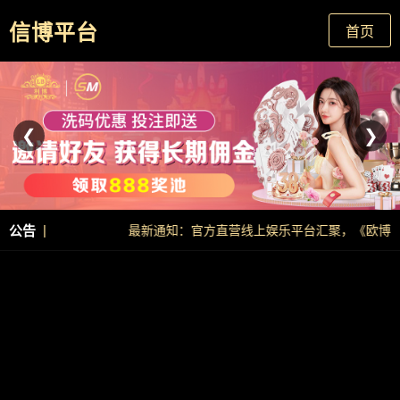
信博平台
首页
❮
❯
|
公告
最新通知：官方直营线上娱乐平台汇聚，《欧博-亚星